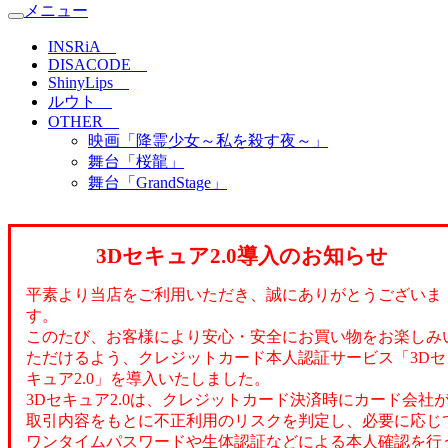
メニュー
INSRiA
DISACODE
ShinyLips
ルウト
OTHER
映画「降霊少女～私を殺す夜～」
舞台「桜龍」
舞台「GrandStage」
3Dセキュア2.0導入のお知らせ
平素より当店をご利用いただき、誠にありがとうございま
す。
このたび、お客様により安心・安全にお買い物をお楽しみ
ただけるよう、クレジットカード本人認証サービス「3Dセ
キュア2.0」を導入いたしました。
3Dセキュア2.0は、クレジットカード決済時にカード会社
取引内容をもとに不正利用のリスクを判定し、必要に応じ
ワンタイムパスワードや生体認証などによる本人確認を行