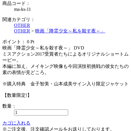
商品コード：
ma-ks-11
関連カテゴリ：
OTHER
OTHER
>
映画「降霊少女～私を殺す夜～」
ポイント：
0
Pt
映画「降霊少女～私を殺す夜～」 DVD
ミスアクション2017受賞者たちによるオリジナルショートム
ービー。
本編に加え、メイキング映像も今回演技初挑戦の彼女たちの
素の表情が見どころ。
※購入特典 金子智美・山本成美サイン入り限定ジャケット
【数量限定!】
数量：
カゴに入れる
※ご注文後、注文確認メールをお送りしております。