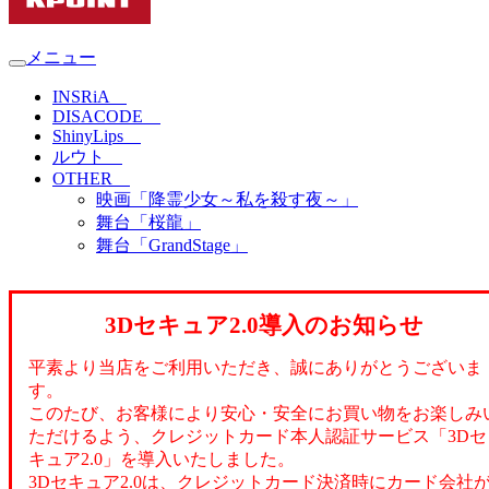
メニュー
INSRiA
DISACODE
ShinyLips
ルウト
OTHER
映画「降霊少女～私を殺す夜～」
舞台「桜龍」
舞台「GrandStage」
3Dセキュア2.0導入のお知らせ
平素より当店をご利用いただき、誠にありがとうございま
す。
このたび、お客様により安心・安全にお買い物をお楽しみ
ただけるよう、クレジットカード本人認証サービス「3Dセ
キュア2.0」を導入いたしました。
3Dセキュア2.0は、クレジットカード決済時にカード会社