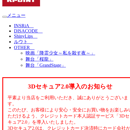
メニュー
INSRiA
DISACODE
ShinyLips
ルウト
OTHER
映画「降霊少女～私を殺す夜～」
舞台「桜龍」
舞台「GrandStage」
3Dセキュア2.0導入のお知らせ
平素より当店をご利用いただき、誠にありがとうございま
す。
このたび、お客様により安心・安全にお買い物をお楽しみ
ただけるよう、クレジットカード本人認証サービス「3Dセ
キュア2.0」を導入いたしました。
3Dセキュア2.0は、クレジットカード決済時にカード会社