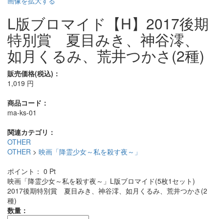
画像を拡大する
L版ブロマイド【H】2017後期
特別賞 夏目みき、神谷澪、
如月くるみ、荒井つかさ(2種)
販売価格(税込)：
1,019
円
商品コード：
ma-ks-01
関連カテゴリ：
OTHER
OTHER
>
映画「降霊少女～私を殺す夜～」
ポイント：
0
Pt
映画「降霊少女～私を殺す夜～」L版ブロマイド(5枚1セット)
2017後期特別賞 夏目みき、神谷澪、如月くるみ、荒井つかさ(2
種)
数量：