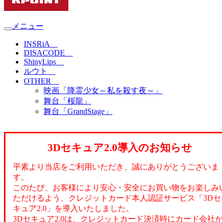
メニュー
INSRiA
DISACODE
ShinyLips
ルウト
OTHER
映画「降霊少女～私を殺す夜～」
舞台「桜龍」
舞台「GrandStage」
3Dセキュア2.0導入のお知らせ
平素より当店をご利用いただき、誠にありがとうございま
す。
このたび、お客様により安心・安全にお買い物をお楽しみ
ただけるよう、クレジットカード本人認証サービス「3Dセ
キュア2.0」を導入いたしました。
3Dセキュア2.0は、クレジットカード決済時にカード会社