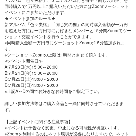
アルバム「色々失格」、ミニアルバム付き冊子「同じ穴の狸」を
同時購入で1万円以上ご購入いただいた方にはZoomツーショット
イベントにご参加いただけます。
★イベント参加のルール★
新アルバム「色々失格」「同じ穴の狸」の同時購入金額が一万円
を超えた方には一万円毎にお好きなメンバーと15分間Zoomてツー
ショット交流イベントを行うことができます。
※同時購入金額一万円毎にツーショットZoomが15分追加されま
す。
※ツーショットZoomの上限は1時間とさせて頂きます。
≪イベント開催日≫
A:7月23日(木)15:00～20:00
B:7月24日(金)15:00～20:00
C:7月25日(土)13:00～20:00
D:7月26日(日)13:00～20:00
※上記A～Dの間でお好きなお時間をご指定下さい。
詳しい参加方法等はご購入商品と一緒に同封させていただきま
す。
【上記イベントに関する注意事項】
※イベントは予告なく変更、中止になる可能性が御座います。
※Zoomを利用するのにネット環境が必要になりますので、ネット