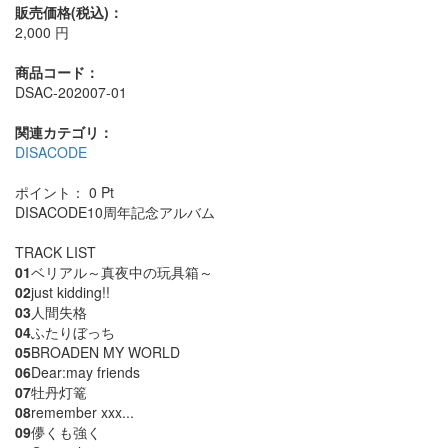
販売価格(税込)：
2,000
円
商品コード：
DSAC-202007-01
関連カテゴリ：
DISACODE
ポイント：
0
Pt
DISACODE10周年記念アルバム
TRACK LIST
01
ベリアル～真夜中の玩具箱～
02
just kidding!!
03
人間失格
04
ふたりぼっち
05
BROADEN MY WORLD
06
Dear:may friends
07
牡丹灯篭
08
remember xxx...
09
儚くも強く