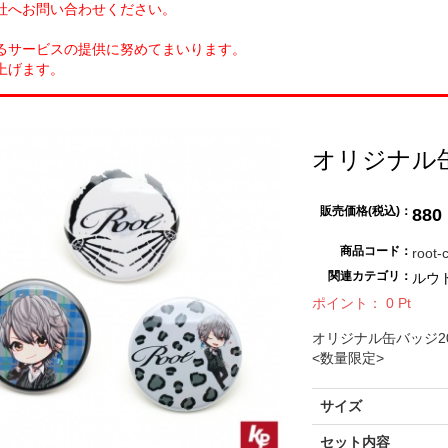
社へお問い合わせください。
るサービスの提供に努めてまいります。
上げます。
オリジナル缶バ
販売価格(税込)：
880
商品コード：
root-
関連カテゴリ：
ルウ
ポイント：
0
Pt
オリジナル缶バッジ201
<数量限定>
サイズ
セット内容