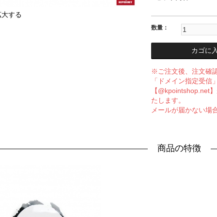
拡大する
数量：
カゴに
※ご注文後、注文確
「ドメイン指定受信
【@kpointsho
たします。
メールが届かない場
商品の特徴