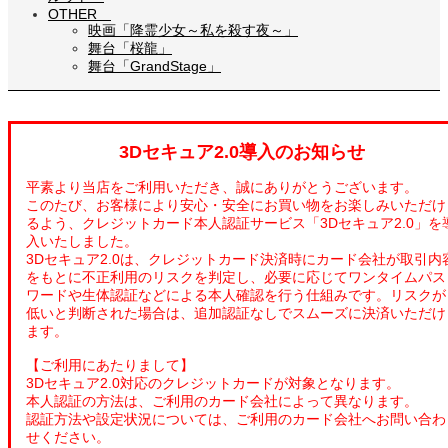
OTHER
映画「降霊少女～私を殺す夜～」
舞台「桜龍」
舞台「GrandStage」
3Dセキュア2.0導入のお知らせ
平素より当店をご利用いただき、誠にありがとうございます。
このたび、お客様により安心・安全にお買い物をお楽しみいただけ
るよう、クレジットカード本人認証サービス「3Dセキュア2.0」を
入いたしました。
3Dセキュア2.0は、クレジットカード決済時にカード会社が取引内
をもとに不正利用のリスクを判定し、必要に応じてワンタイムパス
ワードや生体認証などによる本人確認を行う仕組みです。リスクが
低いと判断された場合は、追加認証なしでスムーズに決済いただけ
ます。
【ご利用にあたりまして】
3Dセキュア2.0対応のクレジットカードが対象となります。
本人認証の方法は、ご利用のカード会社によって異なります。
認証方法や設定状況については、ご利用のカード会社へお問い合わ
せください。